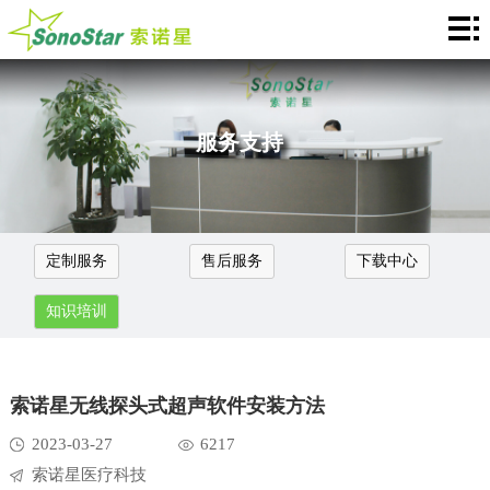
Домой
关
于
新
服务支持
我
闻
产
们
中
品
应
定制服务
售后服务
下载中心
心
介
用
服
知识培训
绍
中
务
合
心
支
作
联
索诺星无线探头式超声软件安装方法
持
加
系
Languages
2023-03-27
6217
盟
索诺星医疗科技
我