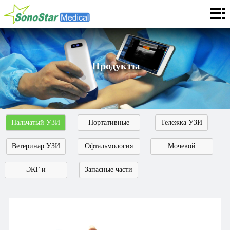
Домой
О
нас
информация
Продукты
Продукты
Применение
Пальчатый УЗИ
Портативные
Тележка УЗИ
Услуги
УЗИ
Ветеринар УЗИ
Офтальмология
Мочевой
Сотрудничество
УЗИ
пузырь УЗИ
ЭКГ и
Запасные части
Связь
мониторы
Languages