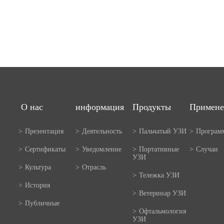
О нас
информация
Продукты
Примене
>
Презентация
>
Деятельность
>
Пальчатый УЗИ
>
Програм
>
Сертификаты
>
Уведомление
>
Портативные
>
Случаи
УЗИ
>
Культура
>
Отрасль
>
Тележка УЗИ
>
История
>
Ветеринар УЗИ
>
Публичные
>
Офтальмология
УЗИ