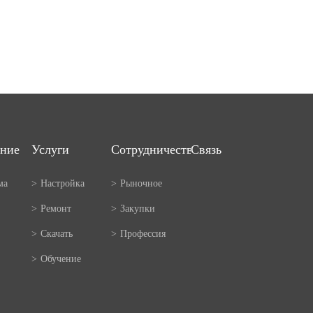
ние
Услуги
Сотрудничество
Связь
ма
>
Настройка
>
Рыночное
>
Ремонт
>
Закупки
>
Скачать
>
Профессия
>
Обучение