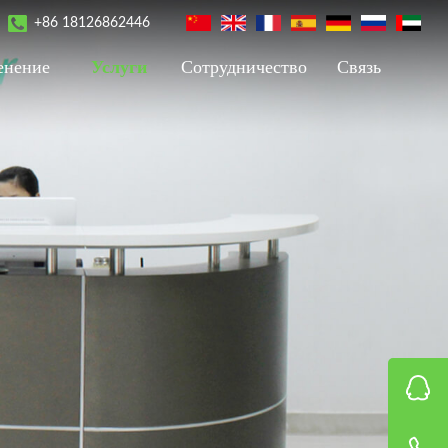
+86 18126862446
енение
Услуги
Сотрудничество
Связь