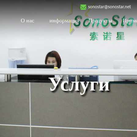
sonostar@sonostar.net
О нас
информация
Продукты
Прим
Услуги