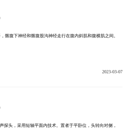
）
平，髂腹下神经和髂腹股沟神经走行在腹内斜肌和腹横肌之间。
2023-03-07
）
型超声探头，采用短轴平面内技术。置者于平卧位，头转向对侧，