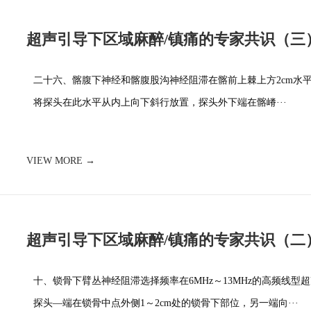
超声引导下区域麻醉/镇痛的专家共识（三
二十六、髂腹下神经和髂腹股沟神经阻滞在髂前上棘上方2cm水
将探头在此水平从内上向下斜行放置，探头外下端在髂嵴···
VIEW MORE →
超声引导下区域麻醉/镇痛的专家共识（二
十、锁骨下臂丛神经阻滞选择频率在6MHz～13MHz的高频线
探头—端在锁骨中点外侧1～2cm处的锁骨下部位，另一端向···