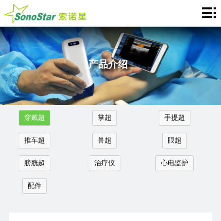
Домой
关
于
新
产品介绍
我
闻
产
们
中
品
应
穿戴超
掌超
手提超
心
介
用
服
推车超
兽超
眼超
绍
中
务
合
膀胱超
治疗仪
心电监护
心
支
作
联
配件
持
加
系
Languages
盟
我