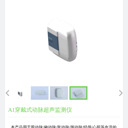
们
A1穿戴式动脉超声监测仪
本产品用于股动脉/桡动脉/肱动脉/颈动脉/经颅/心脏等血流的